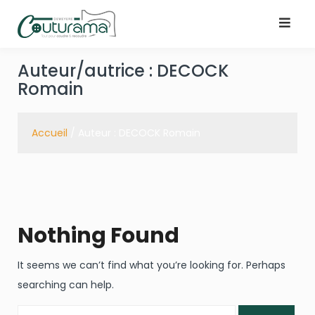
Skip
to
content
Auteur/autrice :
DECOCK
Romain
Accueil
/ Auteur : DECOCK Romain
Nothing Found
It seems we can’t find what you’re looking for. Perhaps
searching can help.
Rechercher :