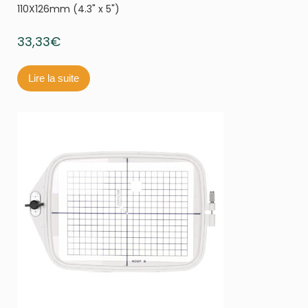
110X126mm (4.3" x 5")
33,33
€
Lire la suite