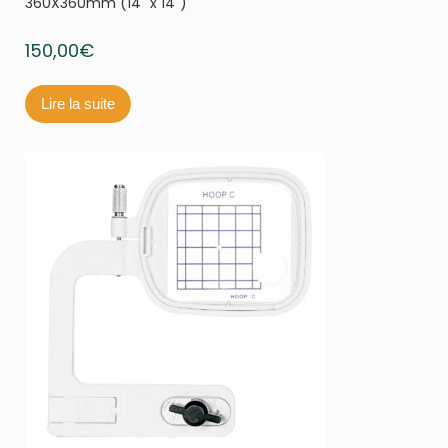
360X360mm (14" x 14")
150,00
€
Lire la suite