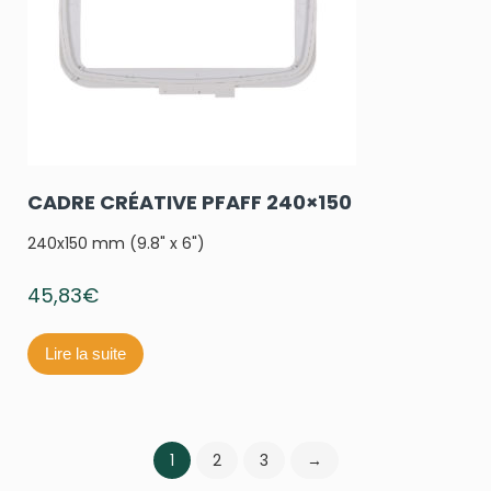
CADRE CRÉATIVE PFAFF 240×150
240x150 mm (9.8" x 6")
45,83
€
Lire la suite
1
2
3
→