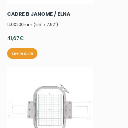
CADRE B JANOME / ELNA
140X200mm (5.5" x 7.92")
41,67
€
Lire la suite