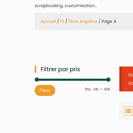
scrapbooking, customisation…
Accueil
/
Fil
/
Fibre Angelina
/ Page 4
Filtrer par prix
Du
co
Prix
Prix
Prix :
0€
—
10€
Filtrer
min
max