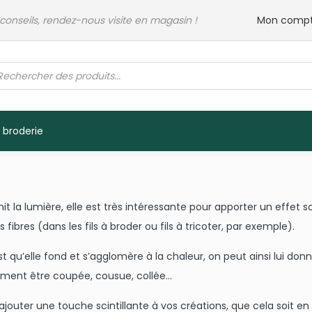
 conseils, rendez-nous visite en magasin !
Mon comp
rche
its
 broderie
t la lumière, elle est très intéressante pour apporter un effet scin
ibres (dans les fils à broder ou fils à tricoter, par exemple).
t qu’elle fond et s’agglomère à la chaleur, on peut ainsi lui donn
ilement être coupée, cousue, collée…
jouter une touche scintillante à vos créations, que cela soit en