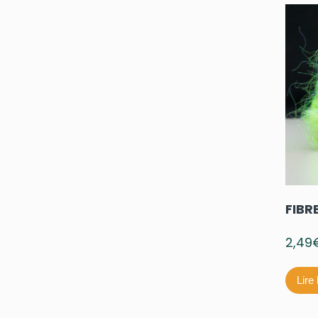
FIBR
2,49
Lire 