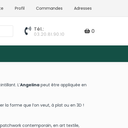
te
Profil
Commandes
Adresses
Tél.:
0
03.20.81.90.10
tillant. L’
Angelina
peut être appliquée en
er la forme que l’on veut, à plat ou en 3D !
 patchwork contemporain, en art textile,