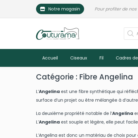
Skip
Notre magasin
Pour profiter de nos
to
content
Reche
de
produ
Accueil
Ciseaux
Fil
Cadres de
Catégorie :
Fibre Angelina
L’
Angelina
est une fibre synthétique qui réfléchi
surface d’un projet ou être mélangée à d’autres f
La deuxième propriété notable de l’
Angelina
es
L’
Angelina
est souple et légère, elle peut fac
L’Angelina est donc un matériau de choix pour a