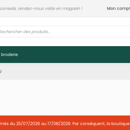
 conseils, rendez-nous visite en magasin !
Mon comp
rche
its
 broderie
U
ermés du 25/07/2026 au 17/08/2026. Par conséquent, la boutique