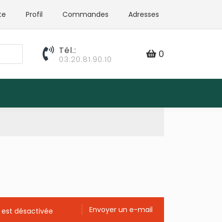
te
Profil
Commandes
Adresses
Tél.:
0
03.20.81.90.10
Envoyer un e-mail
 est désactivée