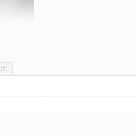
 (0)
s