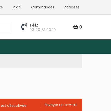
te
Profil
Commandes
Adresses
Tél.:
0
03.20.81.90.10
Envoyer un e-mail
 est désactivée