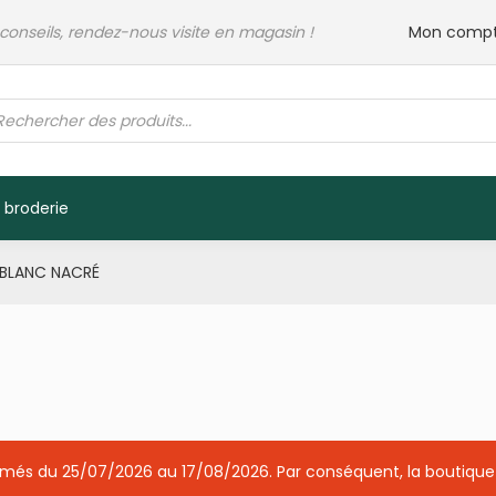
 conseils, rendez-nous visite en magasin !
Mon comp
rche
its
 broderie
 BLANC NACRÉ
ermés du 25/07/2026 au 17/08/2026. Par conséquent, la boutique