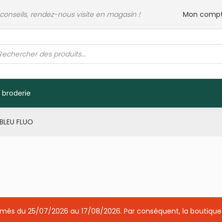
 conseils, rendez-nous visite en magasin !
Mon comp
rche
its
 broderie
 BLEU FLUO
ermés du 25/07/2026 au 17/08/2026. Par conséquent, la boutique