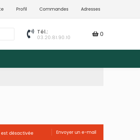
te
Profil
Commandes
Adresses
Tél.:
0
03.20.81.90.10
Envoyer un e-mail
 est désactivée