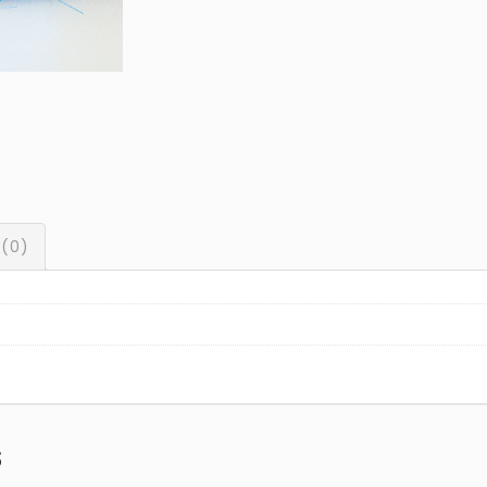
 (0)
s