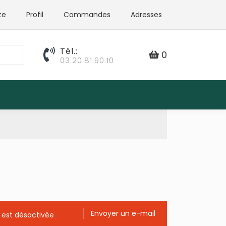
te
Profil
Commandes
Adresses
Tél.:
0
03.20.81.90.10
Envoyer un e-mail
 est désactivée