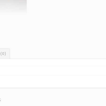
 (0)
s