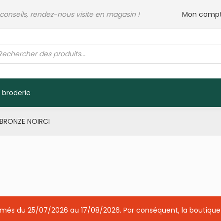
 conseils, rendez-nous visite en magasin !
Mon comp
rche
its
 broderie
 BRONZE NOIRCI
ermés du 25/07/2026 au 17/08/2026. Par conséquent, la boutique