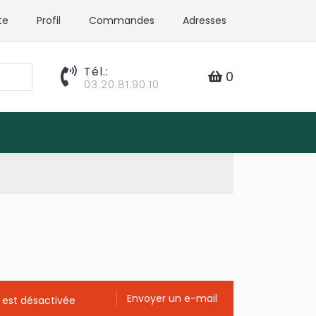
te
Profil
Commandes
Adresses
Tél.:
0
03.20.81.90.10
Envoyer un e-mail
 est désactivée