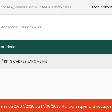
 conseils, rendez-nous visite en magasin !
Mon comp
rche
its
 broderie
s
/ KIT 3 CADRES JANOME MB
ermés du 25/07/2026 au 17/08/2026. Par conséquent, la boutique