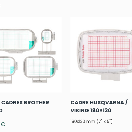
s
4 CADRES BROTHER
CADRE HUSQVARNA /
D
VIKING 180×130
180x130 mm (7" x 5")
3
€