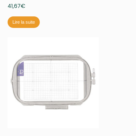
41,67
€
Lire la suite