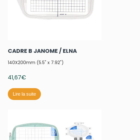
CADRE B JANOME / ELNA
140X200mm (5.5" x 7.92")
41,67
€
Lire la suite